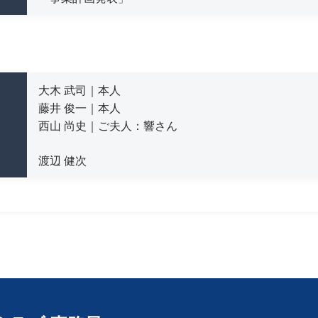
大木 武司｜本人
藤井 俊一｜本人
西山 尚史｜ご夫人：響さん
渡辺 健次