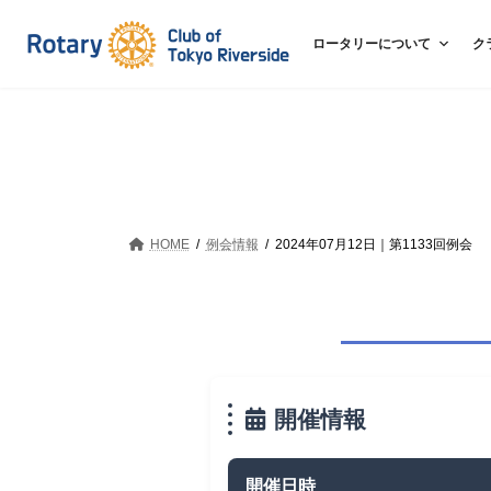
コ
ナ
ン
ビ
ロータリーについて
ク
テ
ゲ
ン
ー
ツ
シ
へ
ョ
ス
ン
キ
に
ッ
移
HOME
例会情報
2024年07月12日｜第1133回例会
プ
動
開催情報
開催日時