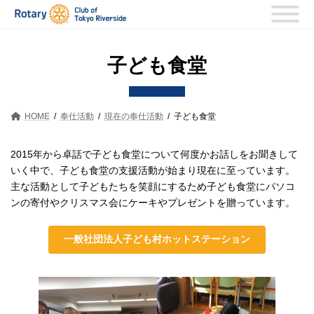
コ
ナ
ン
ビ
テ
ゲ
ン
ー
ツ
シ
子ども食堂
へ
ョ
ス
ン
キ
に
ッ
移
HOME
奉仕活動
現在の奉仕活動
子ども食堂
プ
動
2015年から卓話で子ども食堂について何度かお話しをお聞きして
いく中で、子ども食堂の支援活動が始まり現在に至っています。
主な活動として子どもたちを笑顔にするため子ども食堂にパソコ
ンの寄付やクリスマス会にケーキやプレゼントを贈っています。
一般社団法人子ども村ホットステーション