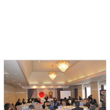
コ
ナ
ン
ビ
テ
ゲ
ン
ー
ツ
シ
奉仕について
へ
ョ
ス
ン
キ
に
ッ
移
HOME
奉仕活動
奉仕について
プ
動