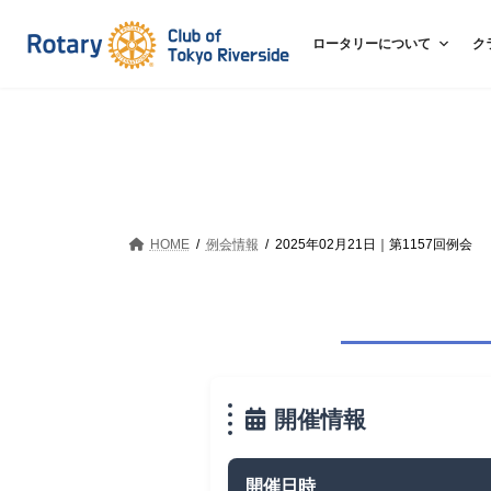
コ
ナ
ン
ビ
ロータリーについて
ク
テ
ゲ
ン
ー
ツ
シ
へ
ョ
ス
ン
キ
に
ッ
移
HOME
例会情報
2025年02月21日｜第1157回例会
プ
動
開催情報
開催日時