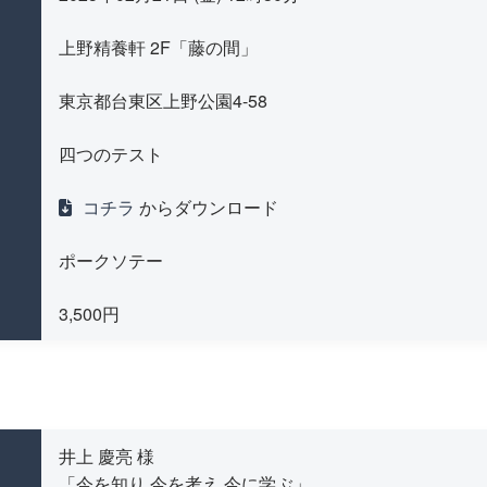
上野精養軒 2F「藤の間」
東京都台東区上野公園4-58
四つのテスト
コチラ
からダウンロード
ポークソテー
3,500円
井上 慶亮 様
「今を知り 今を考え 今に学ぶ」