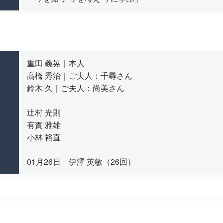
重田 義晃｜本人
高橋 秀治｜ご夫人：千尋さん
鈴木 久｜ご夫人：尚美さん
辻村 光則
有賀 雅雄
小林 裕直
01月26日 伊澤 英敏（26回）