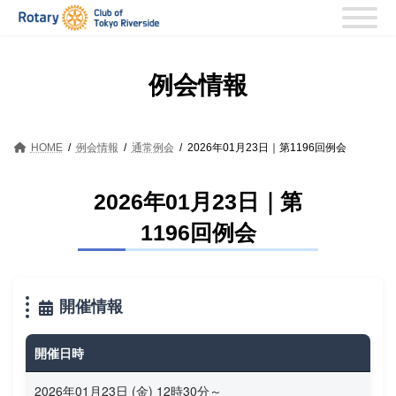
コ
ナ
ン
ビ
テ
ゲ
ン
ー
例会情報
ツ
シ
へ
ョ
ス
ン
キ
に
HOME
例会情報
通常例会
2026年01月23日｜第1196回例会
ッ
移
プ
動
2026年01月23日｜第
1196回例会
開催情報
開催日時
2026年01月23日 (金) 12時30分～