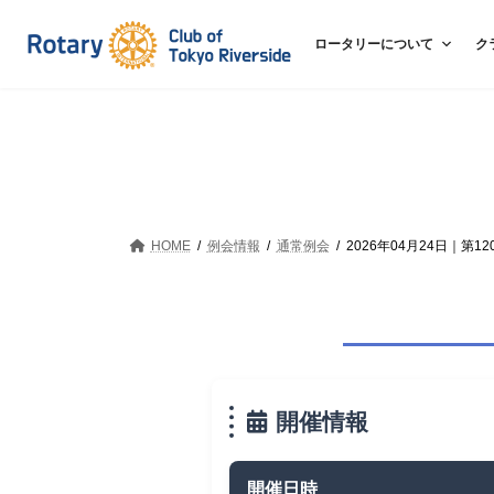
コ
ナ
ン
ビ
ロータリーについて
ク
テ
ゲ
ン
ー
ツ
シ
へ
ョ
ス
ン
キ
に
ッ
移
HOME
例会情報
通常例会
2026年04月24日｜第1
プ
動
開催情報
開催日時