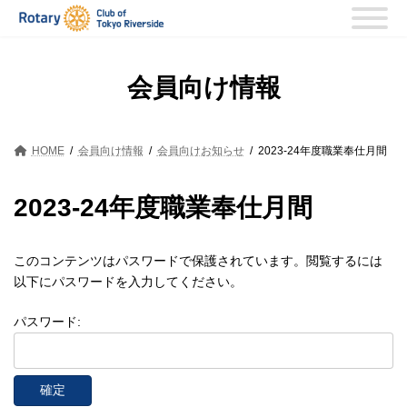
コ
ナ
ン
ビ
テ
ゲ
ン
ー
ツ
シ
会員向け情報
へ
ョ
ス
ン
キ
に
ッ
移
HOME
会員向け情報
会員向けお知らせ
2023-24年度職業奉仕月間
プ
動
2023-24年度職業奉仕月間
このコンテンツはパスワードで保護されています。閲覧するには
以下にパスワードを入力してください。
パスワード: